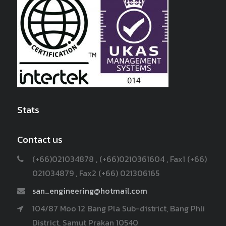
Stats
Contact us
(+66)021034878 , (+66)0210361604 , Fax1 (+66)
021034879 , Fax2 (+66) 021306165
san_engineering@hotmail.com
104/87 Moo 12 Bang Pla Sub-district, Bang Phli
District, Samut Prakan 10540