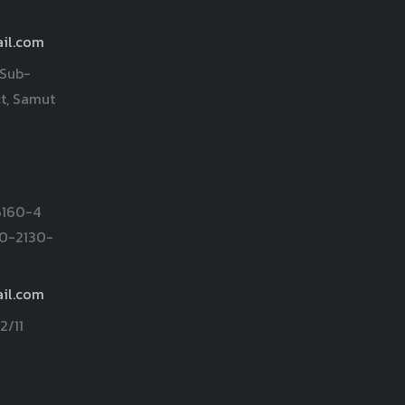
il.com
 Sub-
ct, Samut
6160-4
 0-2130-
il.com
2/11