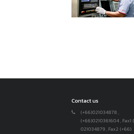
Contact us
(+66)021034878 ,
(+66)0210361604 , Fax1 
021034879 , Fax2 (+66)