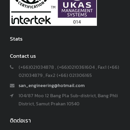
Stats
Contact us
(+66)021034878 , (+66)0210361604 , Fax1 (+66)
021034879 , Fax2 (+66) 021306165
san_engineering@hotmail.com
104/87 Moo 12 Bang Pla Sub-district, Bang Phli
District, Samut Prakan 10540
ติดต่อเรา